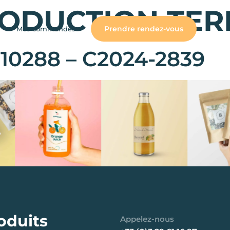
ODUCTION TER
Prendre rendez-vous
Mes commandes
10288 – C2024-2839
oduits
Appelez-nous