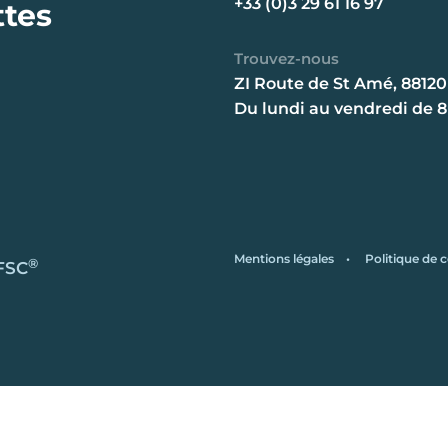
+33 (0)3 29 61 16 97
ttes
Trouvez-nous
ZI Route de St Amé, 88120
Du lundi au vendredi de 
Mentions légales
•
Politique de c
®
 FSC