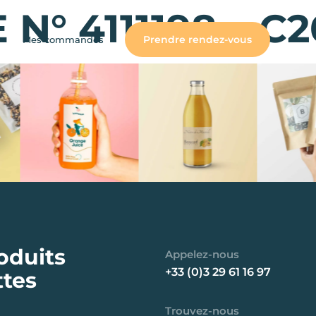
° 4111198 – C2
Prendre rendez-vous
Mes commandes
oduits
Appelez-nous
+33 (0)3 29 61 16 97
ttes
Trouvez-nous